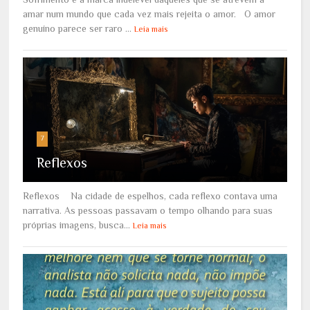
amar num mundo que cada vez mais rejeita o amor. O amor
genuíno parece ser raro ...
Leia mais
7
Reflexos
Reflexos Na cidade de espelhos, cada reflexo contava uma
narrativa. As pessoas passavam o tempo olhando para suas
próprias imagens, busca...
Leia mais