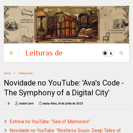
Leituras de
Psicanálise: o
Inconsciente em
Início
Videocontos
Revista
Novidade no YouTube: 'Ava's Code -
The Symphony of a Digital City'
0
André Cerri
sexta-feira, 14 de julho de 2023
Estreia no YouTube: "Sea of Memories"
Novidade no YouTube: 'Restless Souls: Deep Tales of