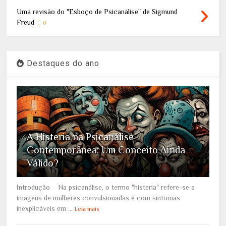
Uma revisão do "Esboço de Psicanálise" de Sigmund
Freud
0
Destaques do ano
1
A Histeria na Psicanálise
Contemporânea: Um Conceito Ainda
Válido?
Introdução Na psicanálise, o termo "histeria" refere-se a
imagens de mulheres convulsionadas e com sintomas
inexplicáveis em ...
Leia mais