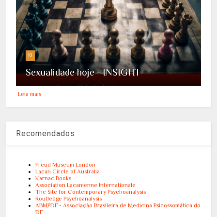
10
Sexualidade hoje - INSIGHT
Leia mais
Recomendados
Freud Museum London
Lacan Circle of Australia
Karnac Books
Association Lacanienne Internationale
The Site for Contemporary Psychoanalysis
Routledge Psychoanalysis
ABMPDF - Associação Brasileira de Medicina Psicossomática do
DF