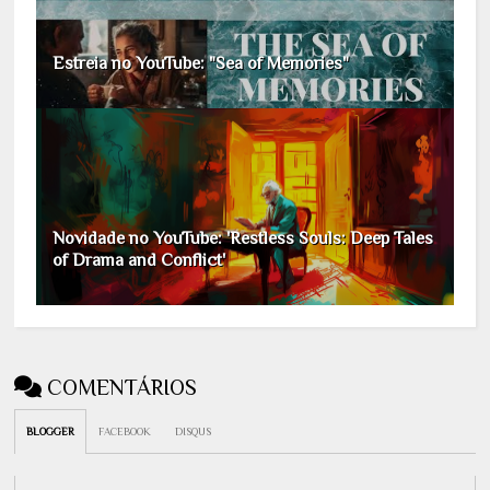
Estreia no YouTube: "Sea of Memories"
Novidade no YouTube: 'Restless Souls: Deep Tales
of Drama and Conflict'
COMENTÁRIOS
BLOGGER
FACEBOOK
DISQUS