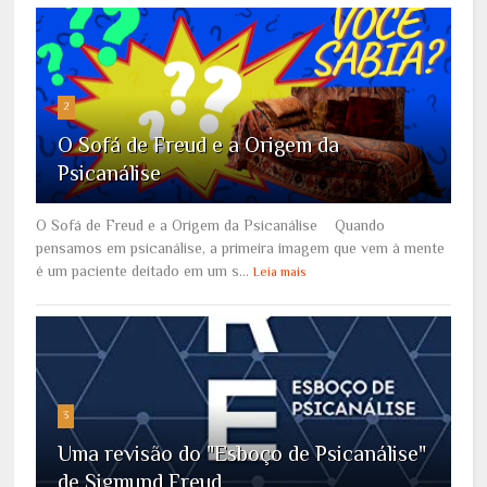
2
O Sofá de Freud e a Origem da
Psicanálise
O Sofá de Freud e a Origem da Psicanálise Quando
pensamos em psicanálise, a primeira imagem que vem à mente
é um paciente deitado em um s...
Leia mais
3
Uma revisão do "Esboço de Psicanálise"
de Sigmund Freud