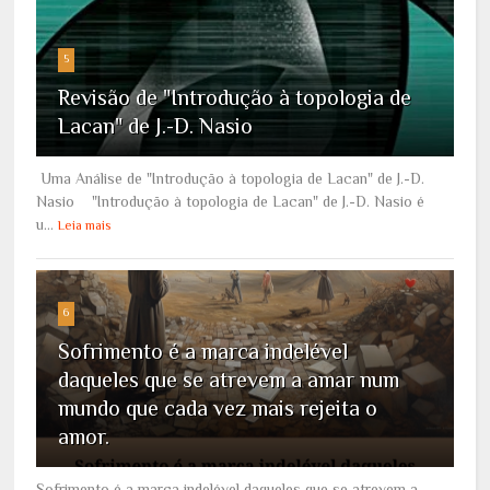
5
Revisão de "Introdução à topologia de
Lacan" de J.-D. Nasio
Uma Análise de "Introdução à topologia de Lacan" de J.-D.
Nasio "Introdução à topologia de Lacan" de J.-D. Nasio é
u...
Leia mais
6
Sofrimento é a marca indelével
daqueles que se atrevem a amar num
mundo que cada vez mais rejeita o
amor.
Sofrimento é a marca indelével daqueles que se atrevem a