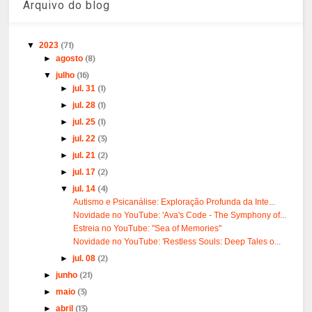
Arquivo do blog
▼
2023
(71)
►
agosto
(8)
▼
julho
(16)
►
jul. 31
(1)
►
jul. 28
(1)
►
jul. 25
(1)
►
jul. 22
(3)
►
jul. 21
(2)
►
jul. 17
(2)
▼
jul. 14
(4)
Autismo e Psicanálise: Exploração Profunda da Inte...
Novidade no YouTube: 'Ava's Code - The Symphony of...
Estreia no YouTube: "Sea of Memories"
Novidade no YouTube: 'Restless Souls: Deep Tales o...
►
jul. 08
(2)
►
junho
(21)
►
maio
(3)
►
abril
(13)