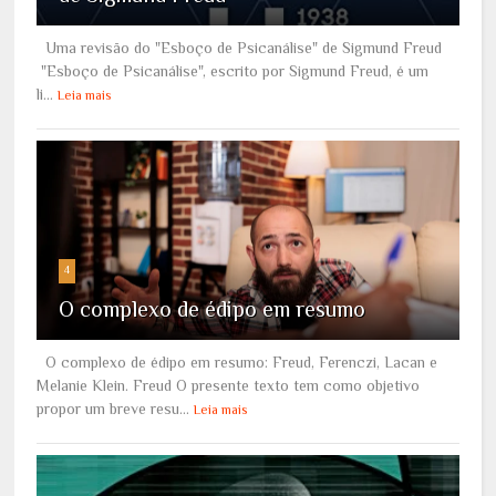
Uma revisão do "Esboço de Psicanálise" de Sigmund Freud
"Esboço de Psicanálise", escrito por Sigmund Freud, é um
li...
Leia mais
4
O complexo de édipo em resumo
O complexo de édipo em resumo: Freud, Ferenczi, Lacan e
Melanie Klein. Freud O presente texto tem como objetivo
propor um breve resu...
Leia mais