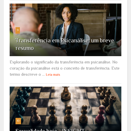
9
Transferência em Psicanálise: um breve
resumo
Explorando o significado da transferência em psicanálise. No
coração da psicanálise está o conceito de transferência. Este
termo descreve o ...
Leia mais
10
Sexualidade hoje - INSIGHT