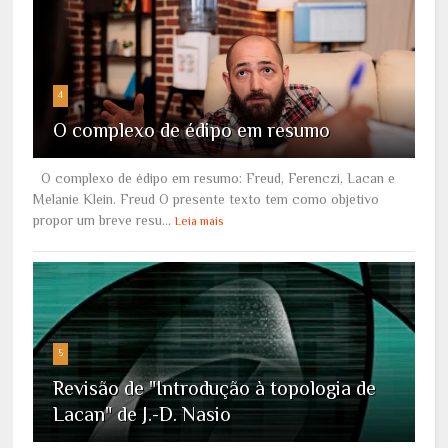
4
O complexo de édipo em resumo
O complexo de édipo em resumo: Freud, Ferenczi, Lacan e
Melanie Klein. Freud O presente texto tem como objetivo
propor um breve resu...
Leia mais
5
Revisão de "Introdução à topologia de
Lacan" de J.-D. Nasio