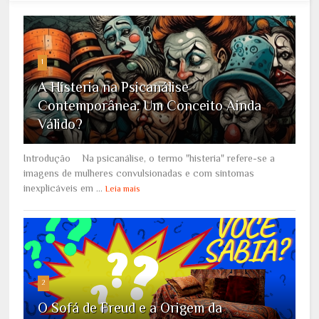
1
A Histeria na Psicanálise
Contemporânea: Um Conceito Ainda
Válido?
Introdução Na psicanálise, o termo "histeria" refere-se a
imagens de mulheres convulsionadas e com sintomas
inexplicáveis em ...
Leia mais
2
O Sofá de Freud e a Origem da