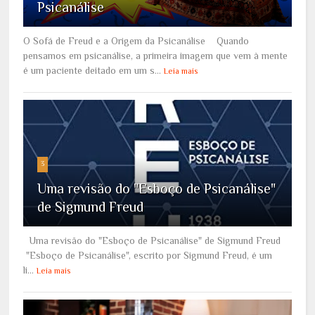
Psicanálise
O Sofá de Freud e a Origem da Psicanálise Quando
pensamos em psicanálise, a primeira imagem que vem à mente
é um paciente deitado em um s...
Leia mais
3
Uma revisão do "Esboço de Psicanálise"
de Sigmund Freud
Uma revisão do "Esboço de Psicanálise" de Sigmund Freud
"Esboço de Psicanálise", escrito por Sigmund Freud, é um
li...
Leia mais