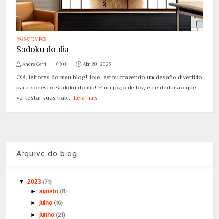
PASSATEMPOS
Sodoku do dia
André Cerri
0
Abr 20, 2023
Olá, leitores do meu blog!Hoje, estou trazendo um desafio divertido
para vocês: o Sudoku do dia! É um jogo de lógica e dedução que
vai testar suas hab...
Leia mais
Arquivo do blog
▼
2023
(71)
►
agosto
(8)
►
julho
(16)
►
junho
(21)