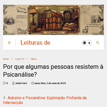
Leituras de
Psicanálise: o
Inconsciente em
Início
Canal LP
Vídeos
Revista
Por que algumas pessoas resistem à
Psicanálise?
0
André Cerri
sexta-feira, 5 de maio de 2023
Autismo e Psicanálise: Exploração Profunda da
Intersecção