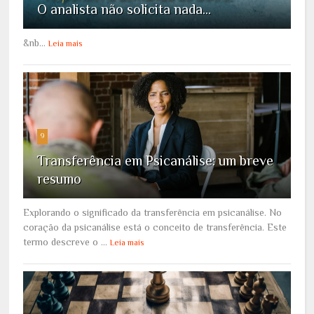
O analista não solicita nada...
&nb...
Leia mais
9
Transferência em Psicanálise: um breve
resumo
Explorando o significado da transferência em psicanálise. No
coração da psicanálise está o conceito de transferência. Este
termo descreve o ...
Leia mais