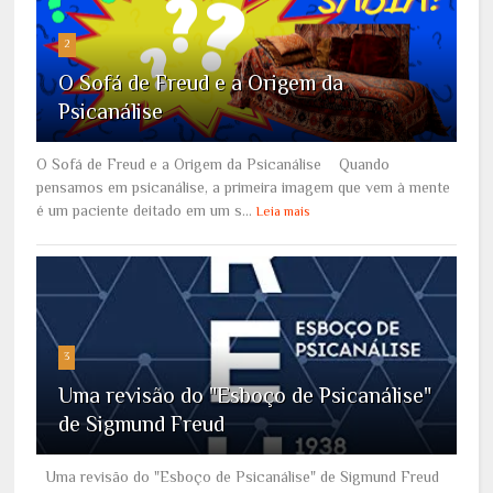
2
O Sofá de Freud e a Origem da
Psicanálise
O Sofá de Freud e a Origem da Psicanálise Quando
pensamos em psicanálise, a primeira imagem que vem à mente
é um paciente deitado em um s...
Leia mais
3
Uma revisão do "Esboço de Psicanálise"
de Sigmund Freud
Uma revisão do "Esboço de Psicanálise" de Sigmund Freud