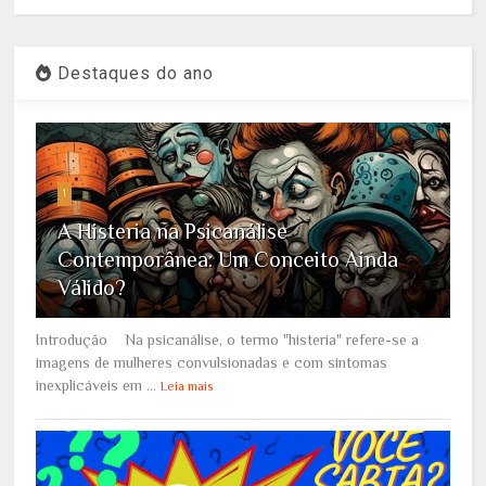
Destaques do ano
1
A Histeria na Psicanálise
Contemporânea: Um Conceito Ainda
Válido?
Introdução Na psicanálise, o termo "histeria" refere-se a
imagens de mulheres convulsionadas e com sintomas
inexplicáveis em ...
Leia mais