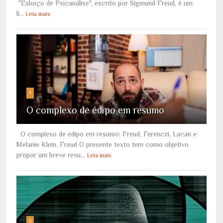
"Esboço de Psicanálise", escrito por Sigmund Freud, é um
li...
Leia mais
4
O complexo de édipo em resumo
O complexo de édipo em resumo: Freud, Ferenczi, Lacan e
Melanie Klein. Freud O presente texto tem como objetivo
propor um breve resu...
Leia mais
5