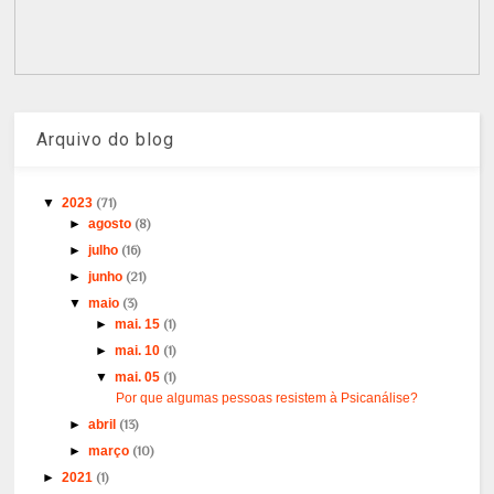
Arquivo do blog
▼
2023
(71)
►
agosto
(8)
►
julho
(16)
►
junho
(21)
▼
maio
(3)
►
mai. 15
(1)
►
mai. 10
(1)
▼
mai. 05
(1)
Por que algumas pessoas resistem à Psicanálise?
►
abril
(13)
►
março
(10)
►
2021
(1)