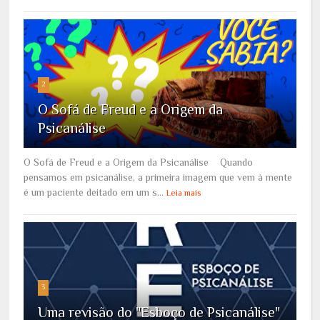
2
O Sofá de Freud e a Origem da
Psicanálise
O Sofá de Freud e a Origem da Psicanálise Quando
pensamos em psicanálise, a primeira imagem que vem à mente
é um paciente deitado em um s...
Leia mais
3
Uma revisão do "Esboço de Psicanálise"