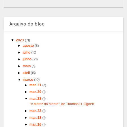
Arquivo do blog
▼
2023
(71)
►
agosto
(8)
►
julho
(16)
►
junho
(21)
►
maio
(3)
►
abril
(13)
▼
março
(10)
►
mar. 31
(3)
►
mar. 30
(1)
▼
mar. 28
(1)
"A Matriz da Mente", de Thomas H. Ogden
►
mar. 23
(1)
►
mar. 18
(1)
►
mar. 16
(1)