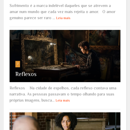
Sofrimento é a marca indelével daqueles que se atrevem a
amar num mundo que cada vez mais rejeita o amor. O amor
genuíno parece ser raro ...
Leia mais
7
Reflexos
Reflexos Na cidade de espelhos, cada reflexo contava uma
narrativa. As pessoas passavam o tempo olhando para suas
próprias imagens, busca...
Leia mais