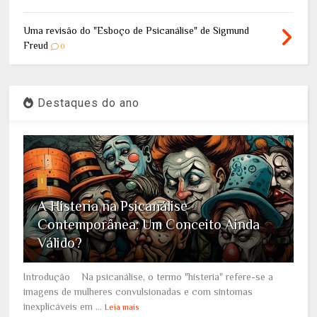
Uma revisão do "Esboço de Psicanálise" de Sigmund
Freud
0
Destaques do ano
1
A Histeria na Psicanálise
Contemporânea: Um Conceito Ainda
Válido?
Introdução Na psicanálise, o termo "histeria" refere-se a
imagens de mulheres convulsionadas e com sintomas
inexplicáveis em ...
Leia mais