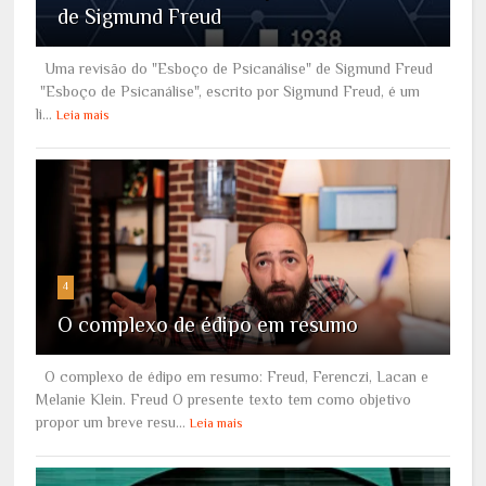
de Sigmund Freud
Uma revisão do "Esboço de Psicanálise" de Sigmund Freud
"Esboço de Psicanálise", escrito por Sigmund Freud, é um
li...
Leia mais
4
O complexo de édipo em resumo
O complexo de édipo em resumo: Freud, Ferenczi, Lacan e
Melanie Klein. Freud O presente texto tem como objetivo
propor um breve resu...
Leia mais