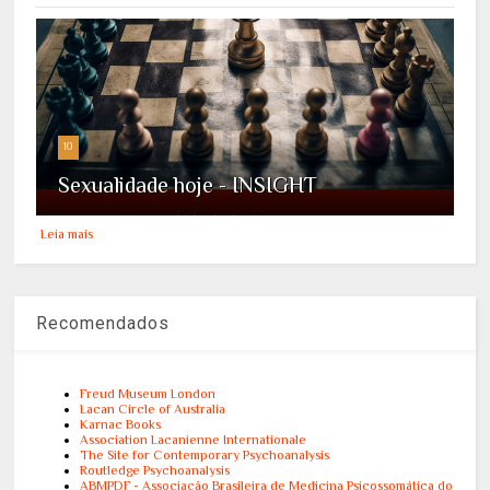
10
Sexualidade hoje - INSIGHT
Leia mais
Recomendados
Freud Museum London
Lacan Circle of Australia
Karnac Books
Association Lacanienne Internationale
The Site for Contemporary Psychoanalysis
Routledge Psychoanalysis
ABMPDF - Associação Brasileira de Medicina Psicossomática do